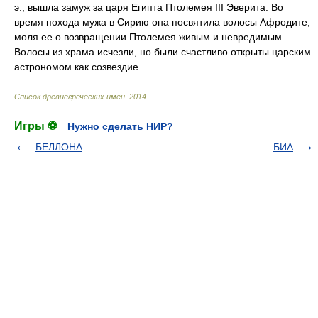
э., вышла замуж за царя Египта Птолемея III Эверита. Во
время похода мужа в Сирию она посвятила волосы Афродите,
моля ее о возвращении Птолемея живым и невредимым.
Волосы из храма исчезли, но были счастливо открыты царским
астрономом как созвездие.
Список древнегреческих имен
.
2014
.
Игры ⚽
Нужно сделать НИР?
БЕЛЛОНА
БИА