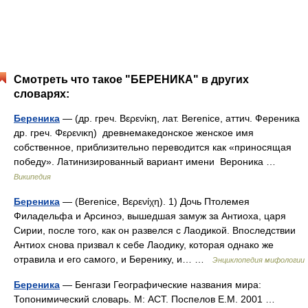
Смотреть что такое "БЕРЕНИКА" в других
словарях:
Береника
— (др. греч. Βερενίκη, лат. Berenice, аттич. Ференика
др. греч. Φερενικη) древнемакедонское женское имя
собственное, приблизительно переводится как «приносящая
победу». Латинизированный вариант имени Вероника …
Википедия
Береника
— (Berenice, Βερενίχη). 1) Дочь Птолемея
Филадельфа и Арсиноэ, вышедшая замуж за Антиоха, царя
Сирии, после того, как он развелся с Лаодикой. Впоследствии
Антиох снова призвал к себе Лаодику, которая однако же
отравила и его самого, и Беренику, и… …
Энциклопедия мифологии
Береника
— Бенгази Географические названия мира:
Топонимический словарь. М: АСТ. Поспелов Е.М. 2001 …