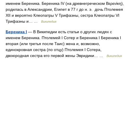
именем Береника. Береника IV (на древнегреческом Βερενίκη),
родилась в Александрии, Египет в 77 г до н. э. дочь Птолемея
XII и вероятно Клеопатры V Трифаэны, сестра Клеопатры VI
Трифаэны и… …
Википедия
Береника I
— В Википедии есть статьи о других людях с
именем Береника. Птолемей I Сотер и Береника I Береника I
вторая (или третья после Таис) жена и, возможно,
единокровная сестра (по отцу) Птолемея I Сотера,
двоюродная сестра его первой жены Эвридики… …
Википедия