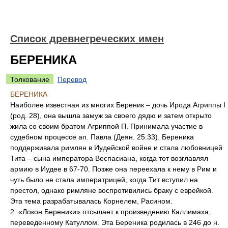
Список древнегреческих имен
БЕРЕНИКА
Толкование
Перевод
БЕРЕНИКА
Наиболее известная из многих Береник – дочь Ирода Агриппы I
(род. 28), она вышла замуж за своего дядю и затем открыто
жила со своим братом Агриппой П. Принимала участие в
судебном процессе ап. Павла (Деян. 25:33). Береника
поддерживала римлян в Иудейской войне и стала любовницей
Тита – сына императора Веспасиана, когда тот возглавлял
армию в Иудее в 67-70. Позже она переехала к нему в Рим и
чуть было не стала императрицей, когда Тит вступил на
престол, однако римляне воспротивились браку с еврейкой.
Эта тема разрабатывалась Корнелем, Расином.
2. «Локон Береники» отсылает к произведению Каллимаха,
переведенному Катуллом. Эта Береника родилась в 246 до н.