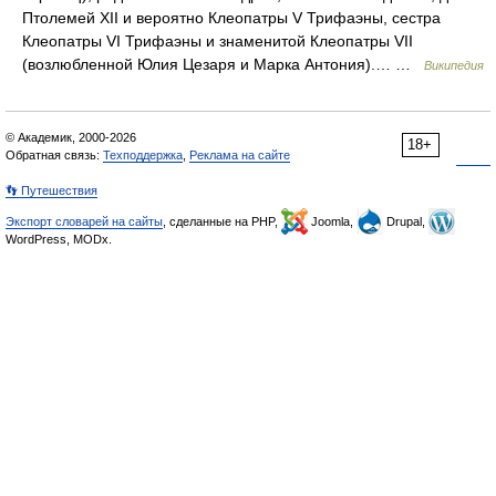
Птолемей XII и вероятно Клеопатры V Трифаэны, сестра
Клеопатры VI Трифаэны и знаменитой Клеопатры VII
(возлюбленной Юлия Цезаря и Марка Антония).… …
Википедия
© Академик, 2000-2026
18+
Обратная связь:
Техподдержка
,
Реклама на сайте
👣 Путешествия
Экспорт словарей на сайты
, сделанные на PHP,
Joomla,
Drupal,
WordPress, MODx.