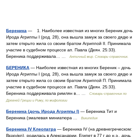
Береника
— 1. Наиболее известная из многих Береник дочь
Ирода Агриппы I (род. 28), она вышла замуж за своего дядю и
затем открыто жила со своим братом Агриппой II. Принимала
участие в судебном процессе ап. Павла (Деян. 25:33).
Береника поддерживала… …
Античный мир. Словарь-справочник.
БЕРЕНИКА
— Наиболее известная из многих Береник – дочь
Ирода Агриппы I (род. 28), она вышла замуж за своего дядю и
затем открыто жила со своим братом Агриппой П. Принимала
участие в судебном процессе ап. Павла (Деян. 25:33).
Береника поддерживала римлян в… …
Cловарь-справочник по
Древней Греции и Риму, по мифологии
Береника (дочь Ирода Агриппы I)
— Береника Тит и
Береника (эмалевая миниатюра …
Википедия
Береника IV Клеопатра
— Береника IV (на древнегреческом:
Βερενίκη), родилась в Александрии, Египет в 77 г до н.э., дочь