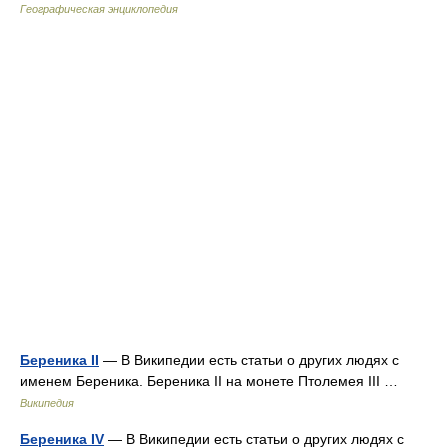
Географическая энциклопедия
Береника II
— В Википедии есть статьи о других людях с
именем Береника. Береника II на монете Птолемея III …
Википедия
Береника IV
— В Википедии есть статьи о других людях с